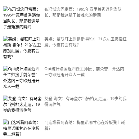
布冯悼念巴雷西：1995年意甲首秀遇你当队
长，那是我这辈子最难忘的瞬间
英媒：曼联盯上刘易斯-霍尔！21岁左卫愿投红
魔，今夏转会有戏？
Opt统计法国近四任主帅接手前荣誉：齐达内
三夺欧冠甩开众人一截
艾登-海文：有马奎尔当搭档太走运，19岁的我
得沉住气
门迭塔看阿森纳：梅里诺哪甘心在冷板凳上耗
着？