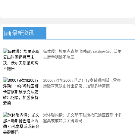
最新资讯
每体曝：埃里克森复出时间仍悬而未决，沃尔
夫斯堡明确不施压
3000万欧加200万浮动！18岁希腊国脚卡雷察
斯破亨克队史转出纪录，加盟多特蒙德
米体曝内情：尤文那不勒斯抢巴迪亚西勒 小孔
塞桑或成转会关键筹码