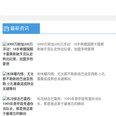
最新资讯
3000万欧加200万浮动！18岁希腊国脚卡雷察
斯破亨克队史转出纪录，加盟多特蒙德
米体曝内情：尤文那不勒斯抢巴迪亚西勒 小孔
塞桑或成转会关键筹码
布冯悼念巴雷西：1995年意甲首秀遇你当队
长，那是我这辈子最难忘的瞬间