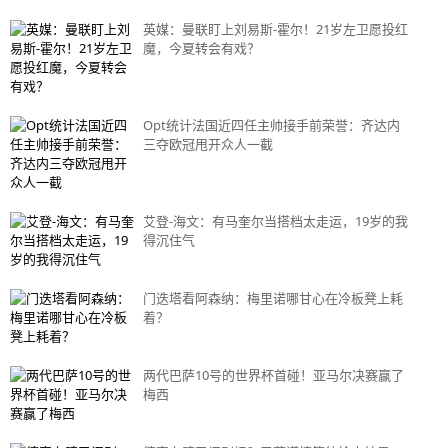
英媒：曼联盯上刘易斯-霍尔！21岁左卫愿投红
魔，今夏转会有戏？
Opt统计法国近四任主帅接手前荣誉：齐达内
三夺欧冠甩开众人一截
艾登-海文：有马奎尔当搭档太走运，19岁的我
得沉住气
门迭塔看阿森纳：梅里诺哪甘心在冷板凳上耗
着？
两代巴萨10号的世界杯首碰！亚马尔决赛赢了
梅西