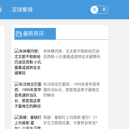
像
足球集锦
简
繁
最新资讯
米体曝内情：尤文那不勒斯抢巴迪
亚西勒 小孔塞桑或成转会关键筹码
布冯悼念巴雷西：1995年意甲首秀
遇你当队长，那是我这辈子最难忘
的瞬间
英媒：曼联盯上刘易斯-霍尔！21
岁左卫愿投红魔，今夏转会有戏？