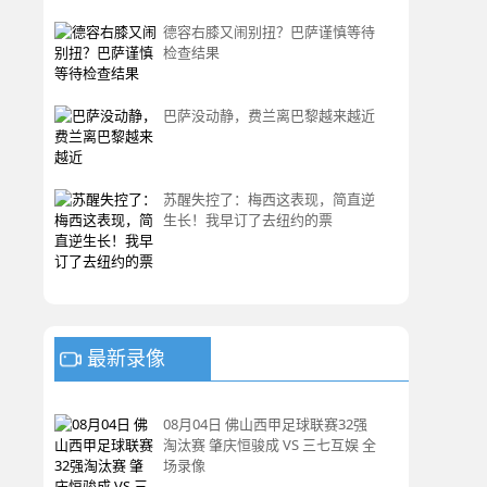
德容右膝又闹别扭？巴萨谨慎等待
检查结果
巴萨没动静，费兰离巴黎越来越近
苏醒失控了：梅西这表现，简直逆
生长！我早订了去纽约的票
最新录像
08月04日 佛山西甲足球联赛32强
淘汰赛 肇庆恒骏成 VS 三七互娱 全
场录像