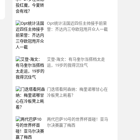
Opt统计法国近四任主帅接手前荣
誉：齐达内三夺欧冠甩开众人一截
艾登-海文：有马奎尔当搭档太走
运，19岁的我得沉住气
门迭塔看阿森纳：梅里诺哪甘心在
冷板凳上耗着？
两代巴萨10号的世界杯首碰！亚马
尔决赛赢了梅西