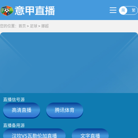
简
繁
您的位置：
首页
>
足球
>
挪超
直播信号源
高清直播
腾讯体育
直播备用源
汉坎VS瓦勒伦加直播
文字直播