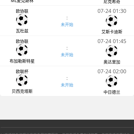
ML麦克斯林
尼克希奇
07-24 01:30
欧协联
:
未开始
瓦杜兹
艾斯卡迪斯
07-24 01:45
欧协联
:
未开始
布加勒斯特星
奥达里加
07-24 02:00
欧联杯
:
未开始
贝西克塔斯
中日德兰