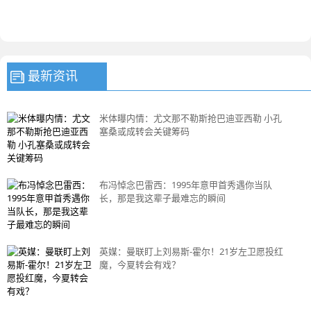
最新资讯
米体曝内情：尤文那不勒斯抢巴迪亚西勒 小孔
塞桑或成转会关键筹码
布冯悼念巴雷西：1995年意甲首秀遇你当队
长，那是我这辈子最难忘的瞬间
英媒：曼联盯上刘易斯-霍尔！21岁左卫愿投红
魔，今夏转会有戏？