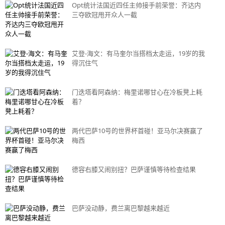
Opt统计法国近四任主帅接手前荣誉：齐达内
三夺欧冠甩开众人一截
艾登-海文：有马奎尔当搭档太走运，19岁的我
得沉住气
门迭塔看阿森纳：梅里诺哪甘心在冷板凳上耗
着？
两代巴萨10号的世界杯首碰！亚马尔决赛赢了
梅西
德容右膝又闹别扭？巴萨谨慎等待检查结果
巴萨没动静，费兰离巴黎越来越近